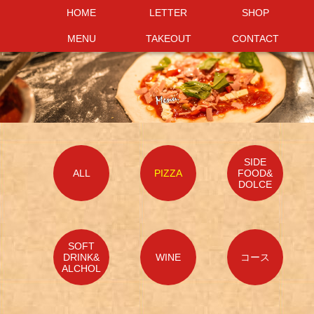
HOME
HOME
LETTER
LETTER
SHOP
SHOP
MENU
MENU
TAKEOUT
TAKEOUT
CONTACT
CONTACT
SIDE
ALL
PIZZA
FOOD&
DOLCE
SOFT
DRINK&
WINE
コース
ALCHOL