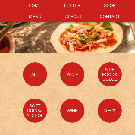
HOME
HOME
LETTER
LETTER
SHOP
SHOP
MENU
MENU
TAKEOUT
TAKEOUT
CONTACT
CONTACT
SIDE
ALL
PIZZA
FOOD&
DOLCE
SOFT
DRINK&
WINE
コース
ALCHOL