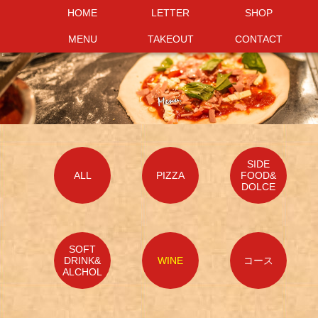
HOME
HOME
LETTER
LETTER
SHOP
SHOP
MENU
MENU
TAKEOUT
TAKEOUT
CONTACT
CONTACT
SIDE
ALL
PIZZA
FOOD&
DOLCE
SOFT
DRINK&
WINE
コース
ALCHOL