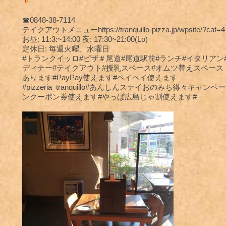
☎︎0848-38-7114
テイクアウトメニューhttps://tranquillo-pizza.jp/wpsite/?cat=4
お昼: 11:3:~14:00 夜: 17:30~21:00(Lo)
定休日: 毎週火曜、水曜日
#トランクイッロ#ピザ＃尾道#尾道駅前#ランチ#イタリアン
ディナー#テイクアウト#授乳スペース#オムツ替えスペース
あります#PayPay使えます#ペイペイ使えます
#pizzeria_tranquillo#あんしんステイおのみち得々キャンペー
ンクーポン券使えます#やっぱ広島じゃ割使えます#