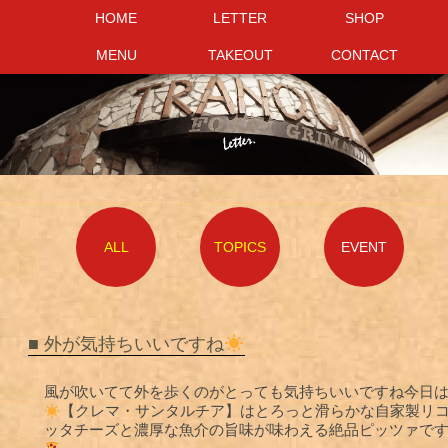
HOME
HOME
LETTER
LETTER
SHOP
SHOP
MENU
MENU
TAKEOUT
TAKEOUT
CONTACT
CONTACT
ALL
TOPICS
EVENT
■ 外が気持ちいいですね
風が吹いてて外を歩くのがとっても気持ちいいですね今日
【クレマ・サンタルチア】はとろっと滑らかな自家製リ
ッタチーズと濃厚な魚介の旨味が味わえる絶品ピッツァで