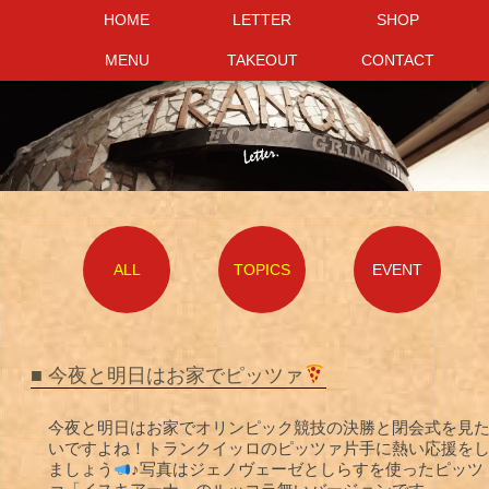
HOME
HOME
LETTER
LETTER
SHOP
SHOP
MENU
MENU
TAKEOUT
TAKEOUT
CONTACT
CONTACT
ALL
TOPICS
EVENT
■ 今夜と明日はお家でピッツァ
今夜と明日はお家でオリンピック競技の決勝と閉会式を見
いですよね！トランクイッロのピッツァ片手に熱い応援を
ましょう
♪写真はジェノヴェーゼとしらすを使ったピッツ