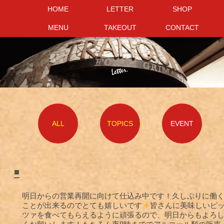
HOME
HOME
LETTER
LETTER
SHOP
SHOP
MENU
MENU
TAKEOUT
TAKEOUT
CONTACT
CONTACT
ALL
TOPICS
EVENT
■
明日からの営業再開に向けて仕込み中です！久しぶりに働
ことが出来るのでとても嬉しいです
皆さんに美味しいピ
ツァを食べてもらえるように頑張るので、明日からもよろ