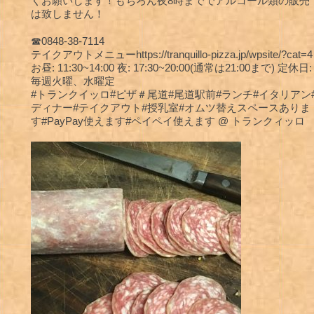
くお願いします！もちろん夜8時まででアルコール類の販売
は致しません！
☎︎0848-38-7114
テイクアウトメニューhttps://tranquillo-pizza.jp/wpsite/?cat=4
お昼: 11:30~14:00 夜: 17:30~20:00(通常は21:00まで) 定休日:
毎週火曜、水曜定
#トランクイッロ#ピザ＃尾道#尾道駅前#ランチ#イタリアン
ディナー#テイクアウト#授乳室#オムツ替えスペースありま
す#PayPay使えます#ペイペイ使えます @ トランクィッロ