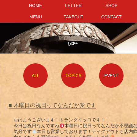
HOME
HOME
LETTER
LETTER
SHOP
SHOP
MENU
MENU
TAKEOUT
TAKEOUT
CONTACT
CONTACT
ALL
TOPICS
EVENT
■ 木曜日の祝日ってなんだか変です
おはようございます！トランクイッロです！
今日は祝日なんですね
木曜日に祝日ってなんだか不思議
気分です
本日も営業しております！テイクアウトも店内